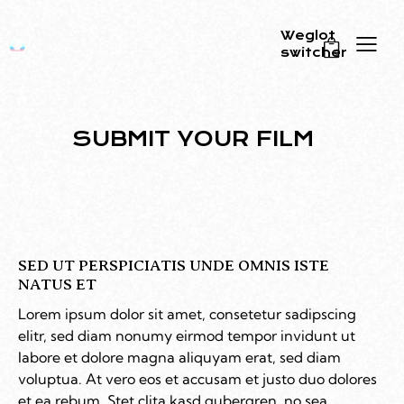
Weglot
switcher
0
SUBMIT YOUR FILM
SED UT PERSPICIATIS UNDE OMNIS ISTE
NATUS ET
Lorem ipsum dolor sit amet, consetetur sadipscing
elitr, sed diam nonumy eirmod tempor invidunt ut
labore et dolore magna aliquyam erat, sed diam
voluptua. At vero eos et accusam et justo duo dolores
et ea rebum. Stet clita kasd gubergren, no sea